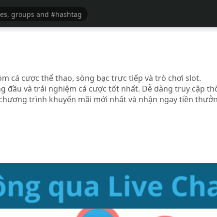
 cá cược thể thao, sòng bạc trực tiếp và trò chơi slot.
ng đầu và trải nghiệm cá cược tốt nhất. Dễ dàng truy cập t
 chương trình khuyến mãi mới nhất và nhận ngay tiền thưở