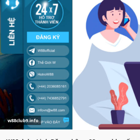
w88club9.info