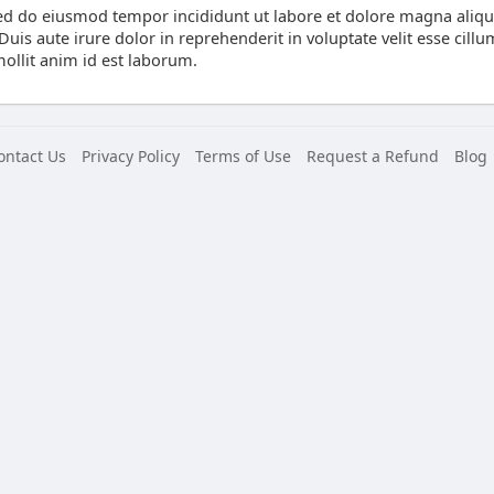
 sed do eiusmod tempor incididunt ut labore et dolore magna aliq
is aute irure dolor in reprehenderit in voluptate velit esse cillum
mollit anim id est laborum.
ontact Us
Privacy Policy
Terms of Use
Request a Refund
Blog