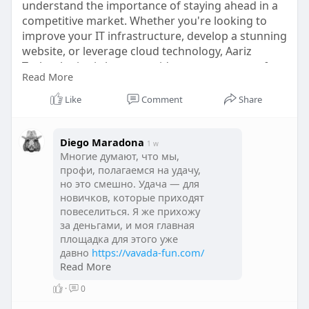
understand the importance of staying ahead in a
competitive market. Whether you're looking to
improve your IT infrastructure, develop a stunning
website, or leverage cloud technology, Aariz
Technologies is here to guide you every step of
Read More
the way. Our comprehensive services ensure your
business thrives in a fast-evolving digital world.
Like
Comment
Share
Let us help you unlock new opportunities and
drive growth with reliable, scalable, and secure
technology solutions.
Diego Maradona
1 w
Многие думают, что мы,
профи, полагаемся на удачу,
https://aariztech.com/
но это смешно. Удача — для
новичков, которые приходят
повеселиться. Я же прихожу
за деньгами, и моя главная
площадка для этого уже
давно
https://vavada-fun.com/
бк вавада. Не буду врать,
Read More
сначала я относился к ней
·
0
скептически, как и ко всем
остальным. Но когда