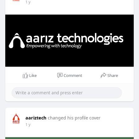
1 y
Like
Comment
Share
aariztech
changed his profile cover
1 y