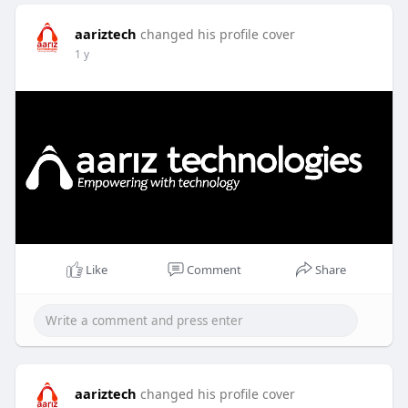
aariztech
changed his profile cover
1 y
Like
Comment
Share
aariztech
changed his profile cover