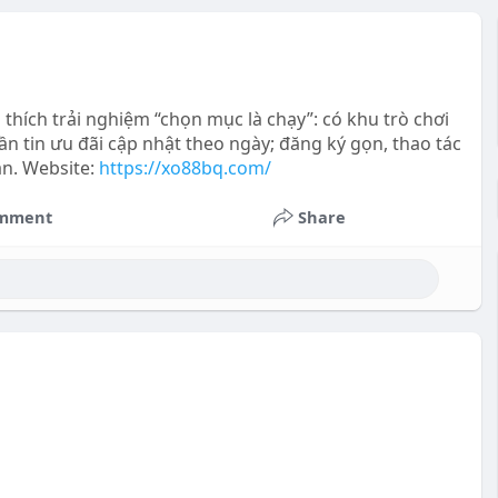
hích trải nghiệm “chọn mục là chạy”: có khu trò chơi
ần tin ưu đãi cập nhật theo ngày; đăng ký gọn, thao tác
ần. Website:
https://xo88bq.com/
mment
Share