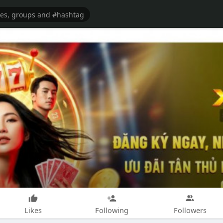
Likes
Following
Followers