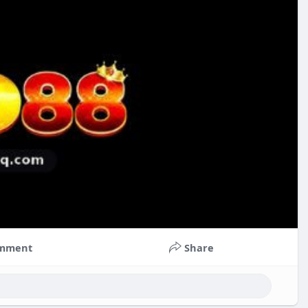
mment
Share