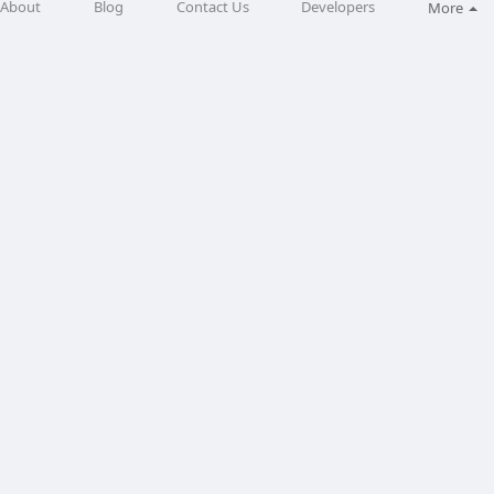
About
Blog
Contact Us
Developers
More