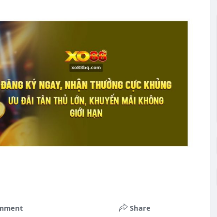
mment
Share