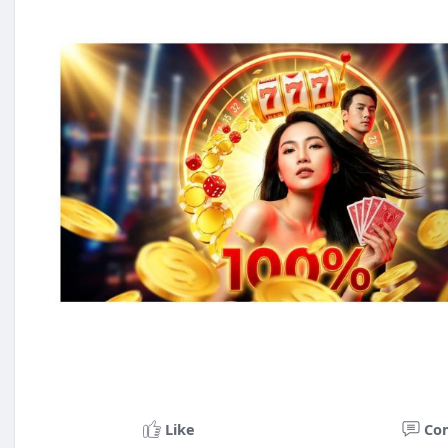
Like
Co