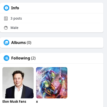
Info
3
posts
Male
Albums
(0)
Following
(2)
Elon Musk Fans
x